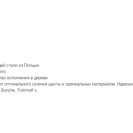
ей стали из Польши.
это:
во исполнения в дереве.
ет оптимального сечения шахты и премиальных материалов. Идеально р
Bonche, Trofimoff's.