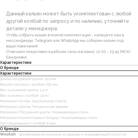
Данный кальян может быть укомплектован с любой
другой колбой по запросу и по наличию, уточняйте
детали у менеджера.
Чтобы собрать кальян в полной комплектации - напишите нам в
мессенджеры:
Telegram
или
WhatsApp
мы соберем кальян под
ваши пожелания!
Отвечаем оперативно в рабочие часы магазина: 12:00 - 23:45 (МСК)
Ежедневно
Характеристики
О бренде
Характеристики
Длина погружной шахты: 210 мм
Высота кальяна с колбой: 630 мм
Вес кальянной шахты: 1.4 кг
Вес кальяна с колбой: 3.9 кг
Материал Колбы: Хрустальное стекло
Материал Шахты: Натуральное дерево
Материал Погружной шахты: Нержавеющая сталь
Материал Коннекторов и блюдца: Нержавеющая сталь
Тип соединения с колбой: Клик
О бренде
Wookah
- Дизайнерские кальяны из дерева и нержавеющей стали из