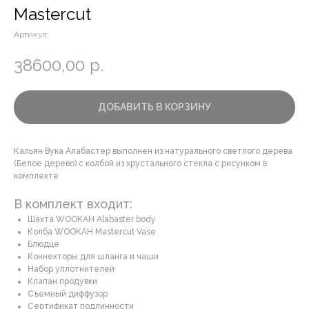
Mastercut
Артикул:
38600,00
р.
ДОБАВИТЬ В КОРЗИНУ
Кальян Вука Алабастер выполнен из натурального светлого дерева
(Белое дерево) с колбой из хрустального стекла с рисунком в
комплекте
В комплект входит:
Шахта WOOKAH Alabaster body
Колба WOOKAH Mastercut Vase
Блюдце
Коннекторы для шланга и чаши
Набор уплотнителей
Клапан продувки
Съемный диффузор
Сертификат подлинности