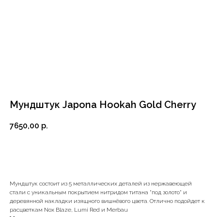
Мундштук Japona Hookah Gold Cherry
7650,00
р.
ДОБАВИТЬ В КОРЗИНУ
Мундштук состоит из 5 металлических деталей из нержавеющей
стали с уникальным покрытием нитридом титана "под золото" и
деревянной накладки изящного вишнёвого цвета. Отлично подойдет к
расцветкам Nox Blaze, Lumi Red и Merbau