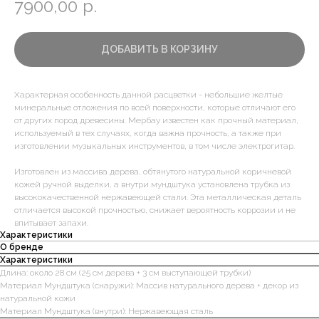
7900,00
р.
ДОБАВИТЬ В КОРЗИНУ
Характерная особенность данной расцветки - небольшие желтые
минеральные отложения по всей поверхности, которые отличают его
от других пород древесины. Мербау известен как прочный материал,
используемый в тех случаях, когда важна прочность, а также при
изготовлении музыкальных инструментов, в том числе электрогитар.
Изготовлен из массива дерева, обтянутого натуральной коричневой
кожей ручной выделки, а внутри мундштука установлена трубка из
высококачественной нержавеющей стали. Эта металлическая деталь
отличается высокой прочностью, снижает вероятность коррозии и не
впитывает запахи.
Характеристики
О бренде
Характеристики
Длина: около 28 см (25 см дерева + 3 см выступающей трубки)
Материал Мундштука (снаружи): Массив натурального дерева + декор из
натуральной кожи
Материал Мундштука (внутри): Нержавеющая сталь