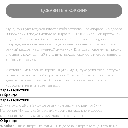
ДОБАВИТЬ В КОРЗИНУ
Мундштук Вука Маув сочетает в себе естественное очарование дерева
и творческий подход человека, выраженный в уникальной красочной
отделке. Это изделие было создано, чтобы напомнить о чудесах
природы, таких как летние ягоды, камни морганита, цветы астры и
ранний рассвет над туманной лужайкой. Благодаря своему изящному
внешнему виду, данный мундштук придает свежесть и современность
любому интерьеру.
Изготовлен из массива дерева, внутри мундштука установлена трубка
из высококачественной нержавеющей стали. Эта металлическая
деталь отличается высокой прочностью, снижает вероятность
коррозии и не впитывает запахи.
Характеристики
О бренде
Характеристики
Длина: около 28 см (25 см дерева + 3 см выступающей трубки)
Материал Мундштука (снаружи): Массив натурального дерева
Материал Мундштука (внутри): Нержавеющая сталь
О бренде
Wookah
- Дизайнерские кальяны из дерева и нержавеющей стали из